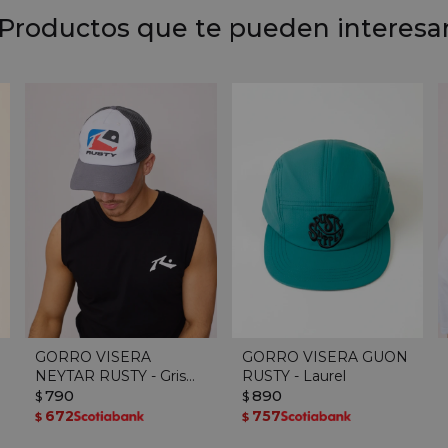
Productos que te pueden interesa
GORRO VISERA
GORRO VISERA GUON
NEYTAR RUSTY - Gris
RUSTY - Laurel
Oscuro
790
890
$
$
672
757
$
$