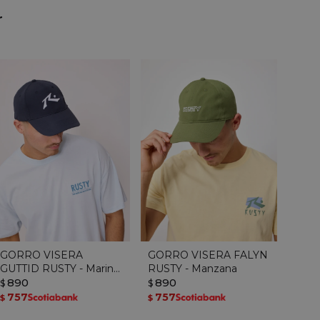
r
GORRO VISERA
GORRO VISERA FALYN
GUTTID RUSTY - Marino
RUSTY - Manzana
/ Blanco
890
890
$
$
757
757
$
$