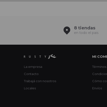
8 tiendas
en todo el pais
MI COM
La empresa
Términos 
Contacto
Condicio
Trabajá con nosotros
Cómo co
Locales
Envíos