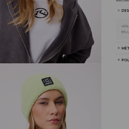
DES
49%
8% 
MÉT
POL