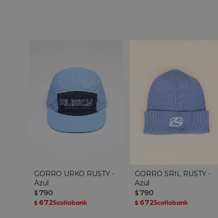
GORRO URKO RUSTY -
GORRO SRIL RUSTY -
Azul
Azul
790
790
$
$
672
672
$
$