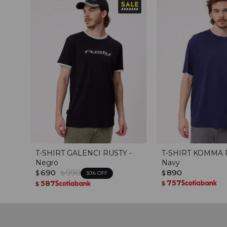
T-SHIRT GALENCI RUSTY -
T-SHIRT KOMMA 
Negro
Navy
690
990
890
$
$
$
30
757
587
$
$