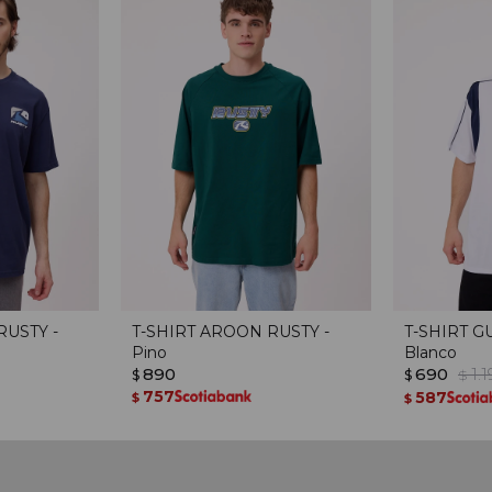
RUSTY -
T-SHIRT AROON RUSTY -
T-SHIRT G
Pino
Blanco
890
690
1.
$
$
$
757
587
$
$