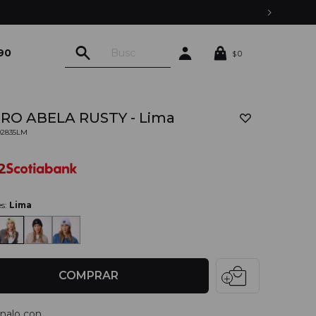
90
0
$
RO ABELA RUSTY - Lima
02835LM
0
2
es:
Lima
local_mall
COMPRAR
nalo con