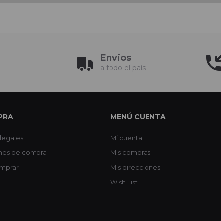
Envios
a todo el país
PRA
MENÚ CUENTA
legales
Mi cuenta
nes de compra
Mis compras
mprar
Mis direcciones
Wish List