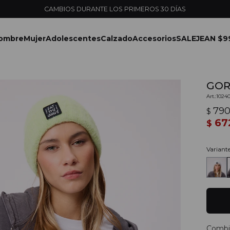
ENVÍOS EXPRESS EN MONTEVIDEO CON PEDIDOS YA
ombre
Mujer
Adolescentes
Calzado
Accesorios
SALE
JEAN $9
GOR
1024
79
$
67
$
Variant
Combi