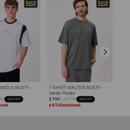
UIXOLS RUSTY -
T-SHIRT WALTER RUSTY -
T-S
Verde Piedra
Gri
190
790
1.190
89
$
$
$
42
34
75
672
$
$