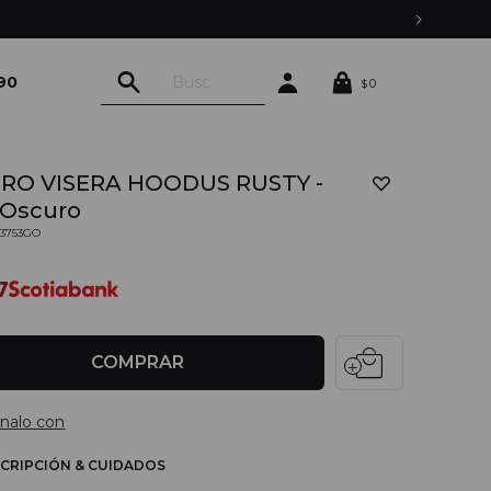
90
0
$
RO VISERA HOODUS RUSTY -
 Oscuro
03753GO
0
7
local_mall
COMPRAR
nalo con
CRIPCIÓN & CUIDADOS