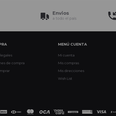
Envios
a todo el país
PRA
MENÚ CUENTA
legales
Mi cuenta
nes de compra
Mis compras
mprar
Mis direcciones
Wish List