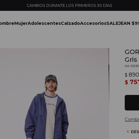
ENVÍOS EXPRESS EN MONTEVIDEO CON PEDIDOS YA
ombre
Mujer
Adolescentes
Calzado
Accesorios
SALE
JEAN $9
GOR
Gris
1023
89
$
75
$
Combi
DES