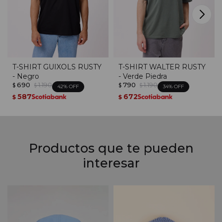
T-SHIRT GUIXOLS RUSTY
T-SHIRT WALTER RUSTY
- Negro
- Verde Piedra
690
1.190
790
1.190
$
$
$
$
42
34
587
672
$
$
Productos que te pueden
interesar