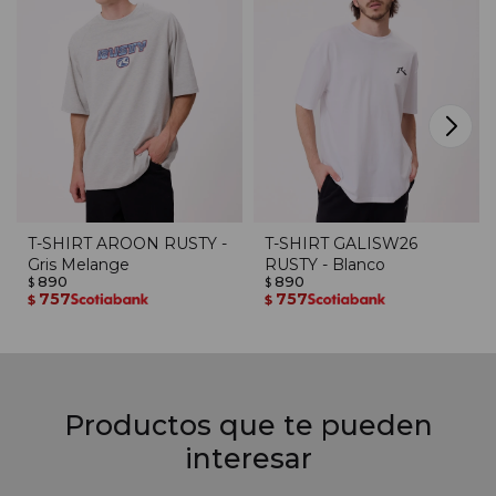
T-SHIRT AROON RUSTY -
T-SHIRT GALISW26
Gris Melange
RUSTY - Blanco
890
890
$
$
757
757
$
$
Productos que te pueden
interesar