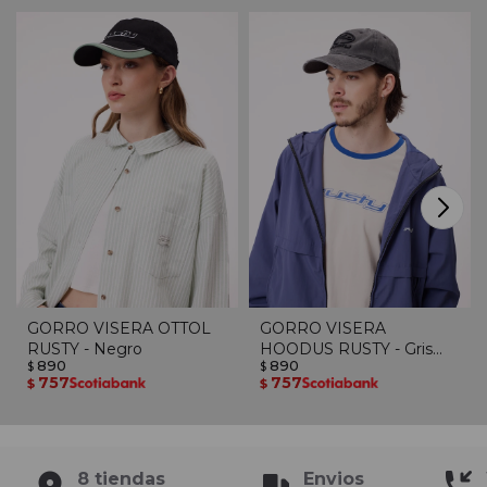
GORRO VISERA OTTOL
GORRO VISERA
RUSTY - Negro
HOODUS RUSTY - Gris
890
890
$
Oscuro
$
757
757
$
$
8 tiendas
Envios