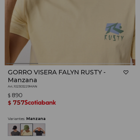
GORRO VISERA FALYN RUSTY -
Manzana
102303229MAN
890
$
757
$
Variantes:
Manzana