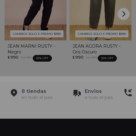
CAMBIOS SOLO X PROMO $990
CAMBIOS SOLO X PROMO $990
JEAN MARNI RUSTY -
JEAN AGORA RUSTY -
Negro
Gris Oscuro
990
2.190
990
2.190
$
$
$
$
55
55
8 tiendas
Envios
en todo el pais
a todo el país