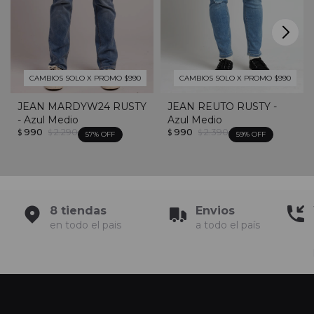
CAMBIOS SOLO X PROMO $990
CAMBIOS SOLO X PROMO $990
JEAN MARDYW24 RUSTY
JEAN REUTO RUSTY -
- Azul Medio
Azul Medio
990
2.290
990
2.390
$
$
$
$
57
59
8 tiendas
Envios
en todo el pais
a todo el país