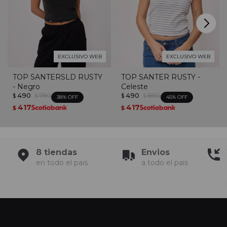
EXCLUSIVO WEB
EXCLUSIVO WEB
TOP SANTERSLD RUSTY
TOP SANTER RUSTY -
- Negro
Celeste
490
790
490
890
$
$
$
$
38
45
417
417
$
$
8 tiendas
Envios
en todo el pais
a todo el país