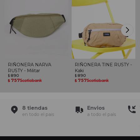
RIÑONERA NARVA
RIÑONERA TINE RUSTY -
RUSTY - Militar
Kaki
890
890
$
$
757
757
$
$
8 tiendas
Envios
en todo el pais
a todo el país