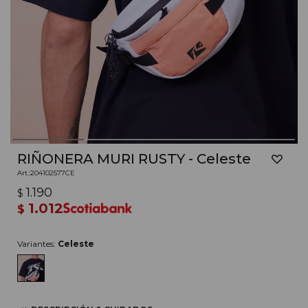
RIÑONERA MURI RUSTY - Celeste
204102577CE
1.190
$
1.012
$
Variantes:
Celeste