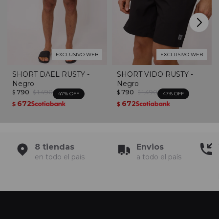
EXCLUSIVO WEB
EXCLUSIVO WEB
SHORT DAEL RUSTY -
SHORT VIDO RUSTY -
Negro
Negro
790
1.490
790
1.490
$
$
$
$
47
47
672
672
$
$
8 tiendas
Envios
en todo el pais
a todo el país