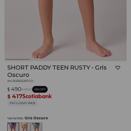
SHORT PADDY TEEN RUSTY - Gris
Oscuro
502602267GO
490
$
890
45
$
417
$
EXCLUSIVO WEB
Variantes:
Gris Oscuro