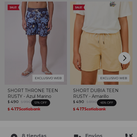
EXCLUSIVO WEB
EXCLUSIVO WEB
SHORT THRONE TEEN
SHORT DUBIA TEEN
RUSTY - Azul Marino
RUSTY - Amarillo
490
990
490
890
$
$
$
$
51
45
417
417
$
$
8 tiendas
Envios