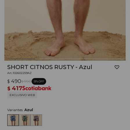
SHORT CITNOS RUSTY - Azul
102602259AZ
490
$
990
51
$
417
$
EXCLUSIVO WEB
Variantes:
Azul