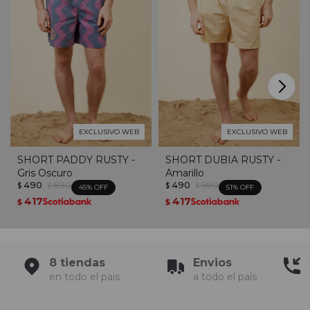
EXCLUSIVO WEB
EXCLUSIVO WEB
SHORT PADDY RUSTY -
SHORT DUBIA RUSTY -
Gris Oscuro
Amarillo
490
890
490
990
$
$
$
$
45
51
417
417
$
$
8 tiendas
Envios
en todo el pais
a todo el país