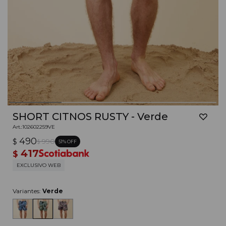
SHORT CITNOS RUSTY - Verde
102602259VE
490
$
990
51
$
417
$
EXCLUSIVO WEB
Variantes:
Verde