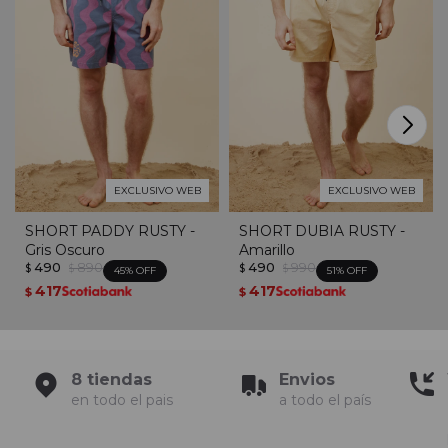
EXCLUSIVO WEB
EXCLUSIVO WEB
SHORT PADDY RUSTY -
SHORT DUBIA RUSTY -
Gris Oscuro
Amarillo
490
890
490
990
$
$
$
$
45
51
417
417
$
$
8 tiendas
Envios
en todo el pais
a todo el país