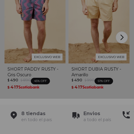
EXCLUSIVO WEB
EXCLUSIVO WEB
SHORT PADDY RUSTY -
SHORT DUBIA RUSTY -
Gris Oscuro
Amarillo
490
890
490
990
$
$
$
$
45
51
417
417
$
$
8 tiendas
Envios
en todo el pais
a todo el país