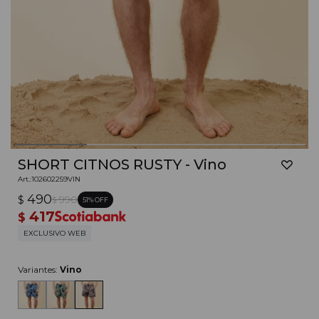
SHORT CITNOS RUSTY - Vino
102602259VIN
490
$
990
51
$
417
$
EXCLUSIVO WEB
Variantes:
Vino