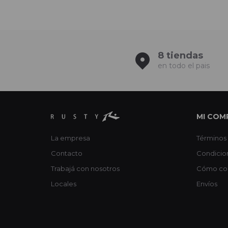
8 tiendas
en todo el pais
MI COM
La empresa
Términos 
Contacto
Condicio
Trabajá con nosotros
Cómo co
Locales
Envíos