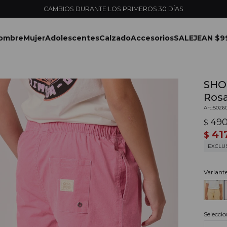
ENVÍOS EXPRESS EN MONTEVIDEO CON PEDIDOS YA
ombre
Mujer
Adolescentes
Calzado
Accesorios
SALE
JEAN $9
SHO
Ros
5026
49
$
41
$
EXCLU
Variant
Seleccio