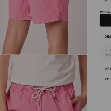
12
GUÍA
DES
SHO
98%
MÉT
POL