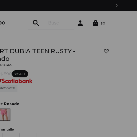
90
0
$
RT DUBIA TEEN RUSTY -
ado
02264RS
0
890
45
$
7
SIVO WEB
es:
Rosado
nar talle