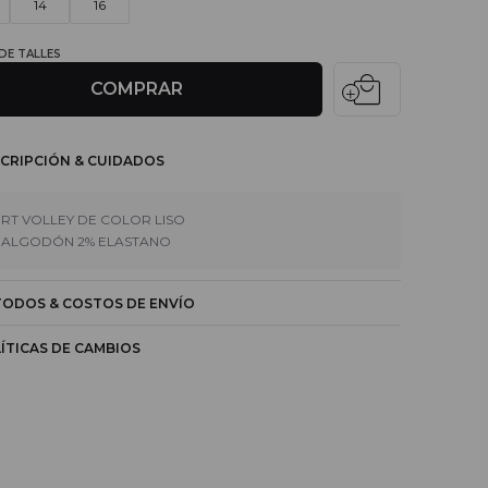
14
16
 DE TALLES
local_mall
COMPRAR
CRIPCIÓN & CUIDADOS
RT VOLLEY DE COLOR LISO
 ALGODÓN 2% ELASTANO
ODOS & COSTOS DE ENVÍO
ÍTICAS DE CAMBIOS