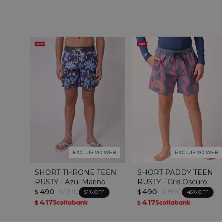
EXCLUSIVO WEB
EXCLUSIVO WEB
SHORT THRONE TEEN
SHORT PADDY TEEN
RUSTY - Azul Marino
RUSTY - Gris Oscuro
490
990
490
890
$
$
$
$
51
45
417
417
$
$