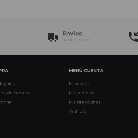
Envios
a todo el país
PRA
MENÚ CUENTA
legales
Mi cuenta
nes de compra
Mis compras
mprar
Mis direcciones
Wish List