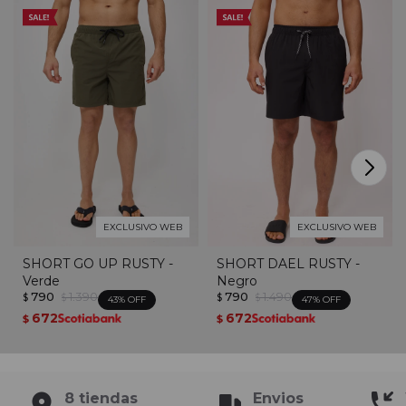
EXCLUSIVO WEB
EXCLUSIVO WEB
SHORT GO UP RUSTY -
SHORT DAEL RUSTY -
Verde
Negro
790
1.390
790
1.490
$
$
$
$
43
47
672
672
$
$
8 tiendas
Envios