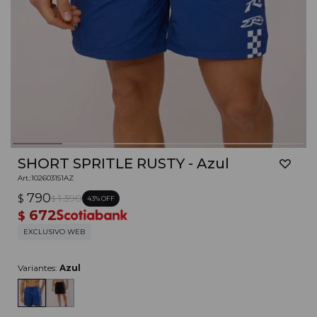
SHORT SPRITLE RUSTY - Azul
102603151AZ
790
$
1.390
43
$
672
$
EXCLUSIVO WEB
Variantes:
Azul