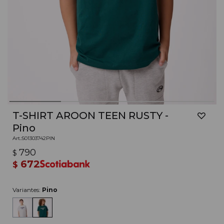
T-SHIRT AROON TEEN RUSTY -
Pino
501303742PIN
790
$
672
$
Variantes:
Pino