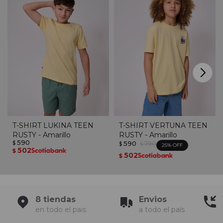
T-SHIRT LUKINA TEEN
T-SHIRT VERTUNA TEEN
RUSTY - Amarillo
RUSTY - Amarillo
590
590
790
$
$
$
25
502
$
502
$
8 tiendas
Envios
en todo el pais
a todo el país