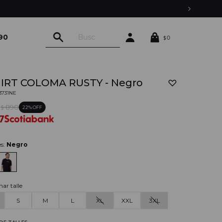
MONTEVIDEO CON PEDIDOS YA
90
0
$
HIRT COLOMA RUSTY - Negro
03731NE
0
890
22
$
7
es:
Negro
nar talle
S
M
L
XL
XXL
3XL