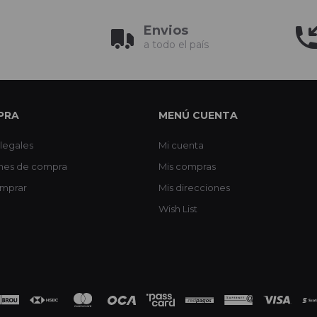
Envios
a todo el país
PRA
MENÚ CUENTA
legales
Mi cuenta
nes de compra
Mis compras
mprar
Mis direcciones
Wish List