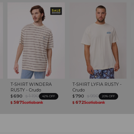
T-SHIRT WINDERA
T-SHIRT LYFIA RUSTY -
RUSTY - Crudo
Crudo
690
1.190
790
990
$
$
$
$
42
20
587
672
$
$