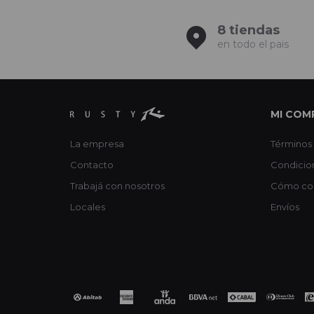
8 tiendas
en todo el pais
MI COM
La empresa
Términos 
Contacto
Condicio
Trabajá con nosotros
Cómo co
Locales
Envíos