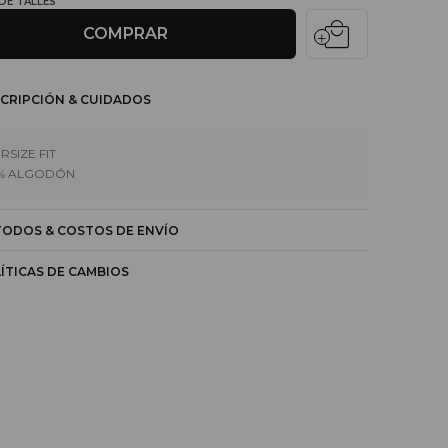
 DE TALLES
local_mall
COMPRAR
CRIPCIÓN & CUIDADOS
RSIZE FIT
% ALGODÓN
ODOS & COSTOS DE ENVÍO
ÍTICAS DE CAMBIOS