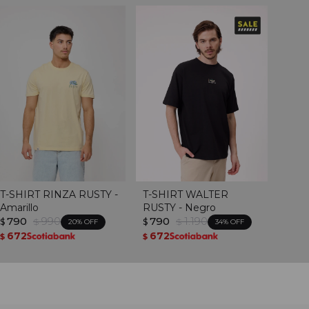
T-SHIRT RINZA RUSTY -
T-SHIRT WALTER
Amarillo
RUSTY - Negro
790
990
790
1.190
$
$
$
$
20
34
672
672
$
$