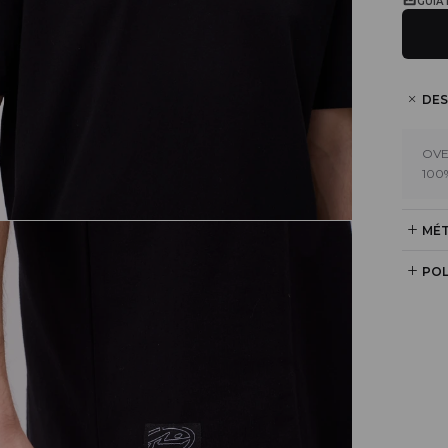
GUÍA
DES
OVE
100
MÉT
POL