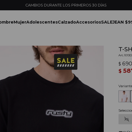
ENVÍOS EXPRESS EN 
ombre
Mujer
Adolescentes
Calzado
Accesorios
SALE
JEAN $9
T-S
1013
69
$
58
$
Variant
Seleccio
XS