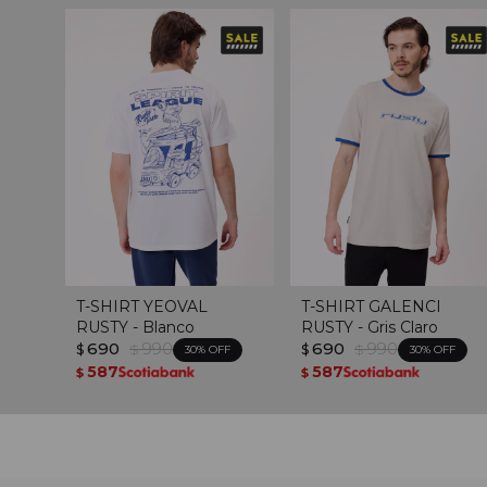
T-SHIRT YEOVAL
T-SHIRT GALENCI
RUSTY - Blanco
RUSTY - Gris Claro
690
990
690
990
$
$
$
$
30
30
587
587
$
$