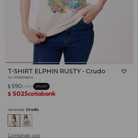
T-SHIRT ELPHIN RUSTY - Crudo
701303746CR
590
$
890
34
$
502
$
Variantes:
Crudo
Combinalo con