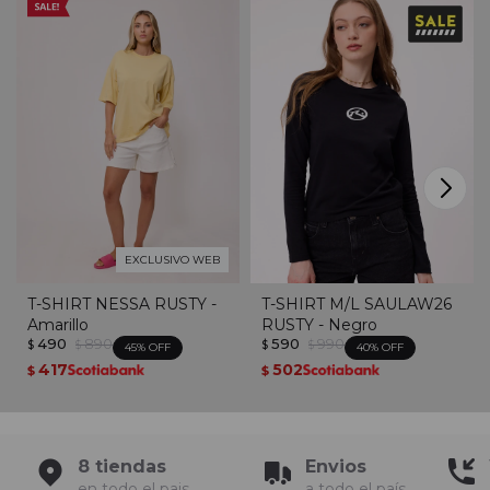
EXCLUSIVO WEB
T-SHIRT NESSA RUSTY -
T-SHIRT M/L SAULAW26
Amarillo
RUSTY - Negro
490
890
590
990
$
$
$
$
45
40
417
502
$
$
8 tiendas
Envios
en todo el pais
a todo el país