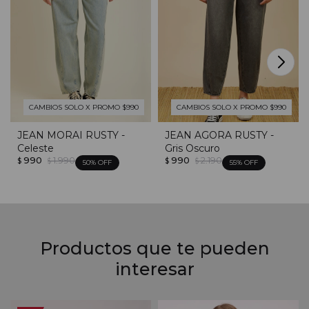
CAMBIOS SOLO X PROMO $990
CAMBIOS SOLO X PROMO $990
JEAN MORAI RUSTY -
JEAN AGORA RUSTY -
Celeste
Gris Oscuro
990
1.990
990
2.190
$
$
$
$
50
55
Productos que te pueden
interesar