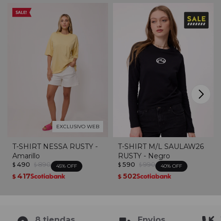
EXCLUSIVO WEB
T-SHIRT NESSA RUSTY -
T-SHIRT M/L SAULAW26
Amarillo
RUSTY - Negro
490
890
590
990
$
$
$
$
45
40
417
502
$
$
8 tiendas
Envios