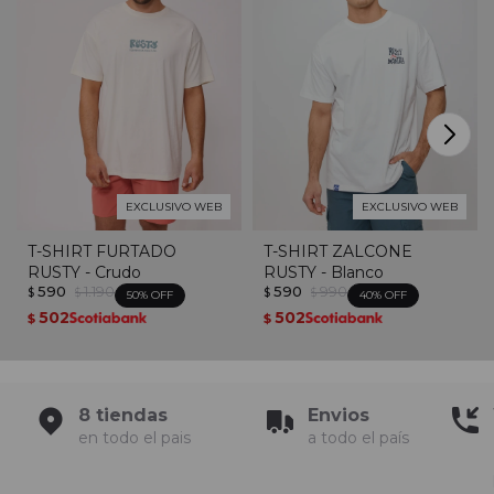
EXCLUSIVO WEB
EXCLUSIVO WEB
T-SHIRT FURTADO
T-SHIRT ZALCONE
RUSTY - Crudo
RUSTY - Blanco
590
1.190
590
990
$
$
$
$
50
40
502
502
$
$
8 tiendas
Envios
en todo el pais
a todo el país