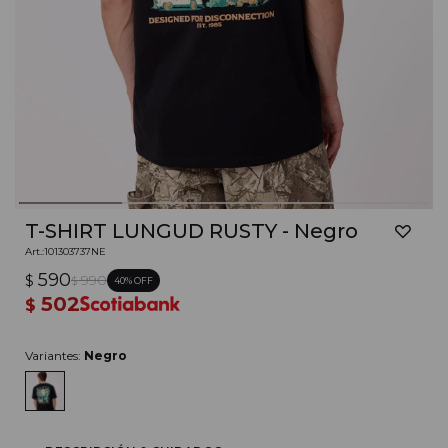
T-SHIRT LUNGUD RUSTY - Negro
101303737NE
590
$
990
40
$
502
$
Variantes:
Negro