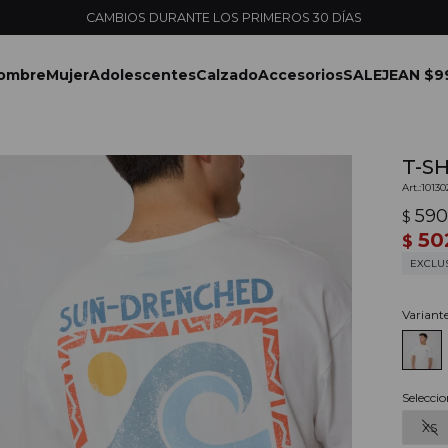
ENVÍOS EXPRESS EN MONTEVID
ombre
Mujer
Adolescentes
Calzado
Accesorios
SALE
JEAN $9
T-SH
1013
59
$
50
$
EXCLU
Variant
Seleccio
XS