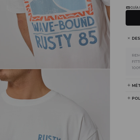
GUÍA
DES
REM
FIT
100
MÉT
POL