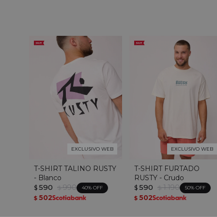
EXCLUSIVO WEB
EXCLUSIVO WEB
T-SHIRT TALINO RUSTY
T-SHIRT FURTADO
- Blanco
RUSTY - Crudo
590
990
590
1.190
$
$
$
$
40
50
502
502
$
$