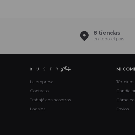
8 tiendas
en todo el pais
MI COM
La empresa
Términos 
Contacto
Condicio
Trabajá con nosotros
Cómo co
Locales
Envíos