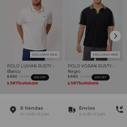
EXCLUSIVO WEB
EXCLUSIVO WEB
POLO LUVIAN RUSTY -
POLO VORAN RUSTY -
Blanco
Negro
690
1.390
690
1.390
$
$
$
$
50
50
587
587
$
$
8 tiendas
Envios
en todo el pais
a todo el país