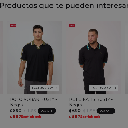
Productos que te pueden interesa
EXCLUSIVO WEB
EXCLUSIVO WEB
POLO VORAN RUSTY -
POLO KALIS RUSTY -
Negro
Negro
690
1.390
690
1.390
$
$
$
$
50
50
587
587
$
$