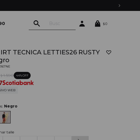
90
0
$
HIRT TECNICA LETTIES26 RUSTY
gro
03167NE
0
1.590
44
$
7
SIVO WEB
es:
Negro
nar talle