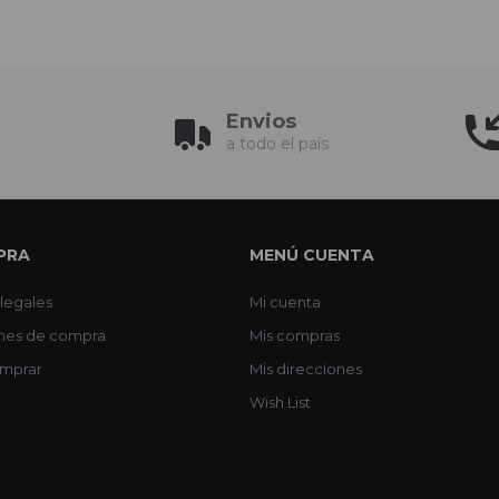
Envios
a todo el país
PRA
MENÚ CUENTA
legales
Mi cuenta
nes de compra
Mis compras
mprar
Mis direcciones
Wish List