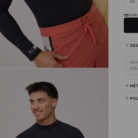
XS
GUÍA
DES
RAS
86%
MÉT
POL