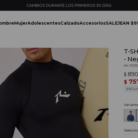
ENVÍOS EXPRESS EN MONTEVIDEO CON PEDIDOS YA
ombre
Mujer
Adolescentes
Calzado
Accesorios
SALE
JEAN $9
T-S
- Ne
1121
89
$
75
$
EXCLU
Variant
Seleccio