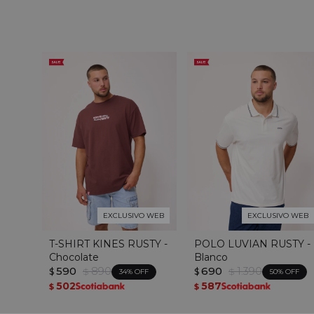
EXCLUSIVO WEB
EXCLUSIVO WEB
T-SHIRT KINES RUSTY -
POLO LUVIAN RUSTY -
Chocolate
Blanco
590
890
690
1.390
$
$
$
$
34
50
502
587
$
$