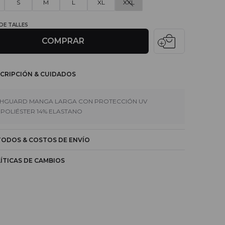
S
M
L
XL
XXL
 DE TALLES
local_mall
COMPRAR
CRIPCIÓN & CUIDADOS
HGUARD MANGA LARGA CON PROTECCIÓN UV
 POLIÉSTER 14% ELASTANO
ODOS & COSTOS DE ENVÍO
ÍTICAS DE CAMBIOS