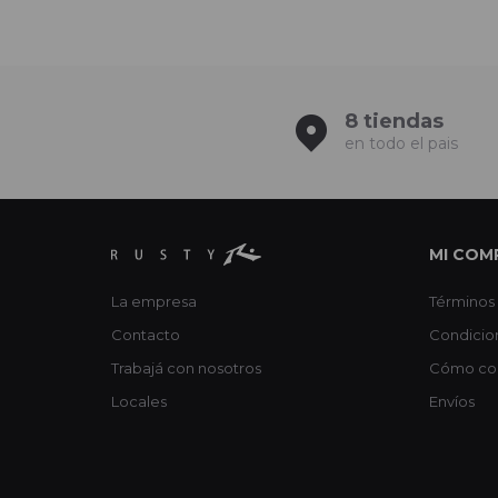
8 tiendas
en todo el pais
MI COM
La empresa
Términos 
Contacto
Condicio
Trabajá con nosotros
Cómo co
Locales
Envíos