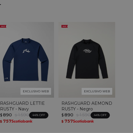
r
EXCLUSIVO WEB
EXCLUSIVO WEB
RASHGUARD LETTIE
RASHGUARD AEMOND
RUSTY - Navy
RUSTY - Negro
890
1.590
890
1.590
$
$
$
$
44
44
757
757
$
$