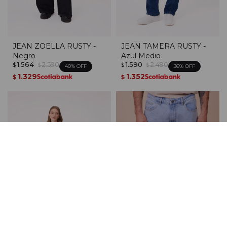
JEAN ZOELLA RUSTY -
JEAN TAMERA RUSTY -
Negro
Azul Medio
1.564
2.590
1.590
2.490
$
$
$
$
40
36
1.329
1.352
$
$