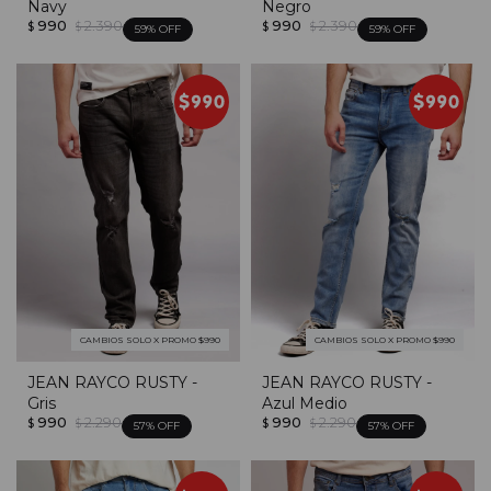
Navy
Negro
990
2.390
990
2.390
$
$
$
$
59
59
CAMBIOS SOLO X PROMO $990
CAMBIOS SOLO X PROMO $990
JEAN RAYCO RUSTY -
JEAN RAYCO RUSTY -
Gris
Azul Medio
990
2.290
990
2.290
$
$
$
$
57
57