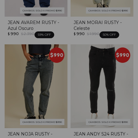
CAMBIOS SOLO X PROMO $990
CAMBIOS SOLO X PROMO $990
JEAN AVAREM RUSTY -
JEAN MORAI RUSTY -
Azul Oscuro
Celeste
990
2.390
990
1.990
$
$
$
$
59
50
CAMBIOS SOLO X PROMO $990
CAMBIOS SOLO X PROMO $990
JEAN NOJA RUSTY -
JEAN ANDY S24 RUSTY -