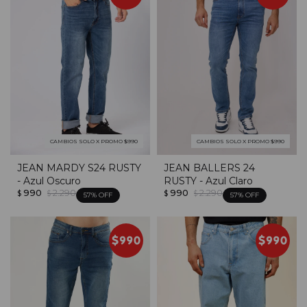
CAMBIOS SOLO X PROMO $990
CAMBIOS SOLO X PROMO $990
JEAN MARDY S24 RUSTY
JEAN BALLERS 24
- Azul Oscuro
RUSTY - Azul Claro
990
2.290
990
2.290
$
$
$
$
57
57