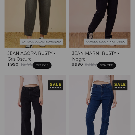
CAMBIOS SOLO X PROMO $990
CAMBIOS SOLO X PROMO $990
JEAN AGORA RUSTY -
JEAN MARNI RUSTY -
Gris Oscuro
Negro
990
2.190
990
2.190
$
$
$
$
55
55