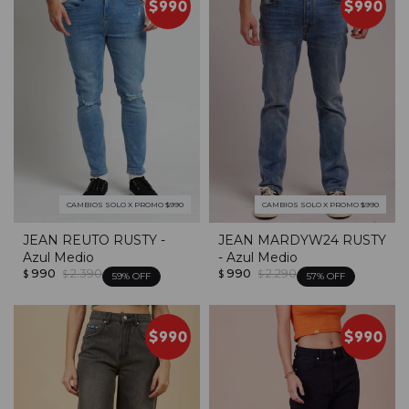
CAMBIOS SOLO X PROMO $990
CAMBIOS SOLO X PROMO $990
JEAN REUTO RUSTY -
JEAN MARDYW24 RUSTY
Azul Medio
- Azul Medio
990
2.390
990
2.290
$
$
$
$
59
57