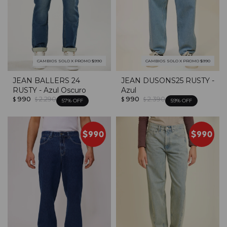
CAMBIOS SOLO X PROMO $990
CAMBIOS SOLO X PROMO $990
JEAN BALLERS 24
JEAN DUSONS25 RUSTY -
RUSTY - Azul Oscuro
Azul
990
2.290
990
2.390
$
$
$
$
57
59