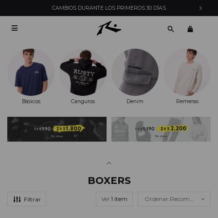
CAMBIOS DURANTE LOS PRIMEROS 30 DÍAS

Básicos
Canguros
Denim
Remeras
BOXERS
Ver
Recomendados