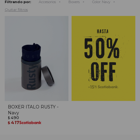
Filtrando por:
Accesorios
Boxers
Color:
Navy
Quitar filtros
BOXER ITALO RUSTY -
Navy
490
$
417
$