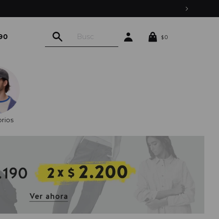
90
0
$
rios