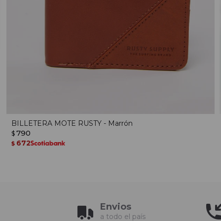
BILLETERA MOTE RUSTY - Marrón
790
$
672
$
Envios
a todo el país