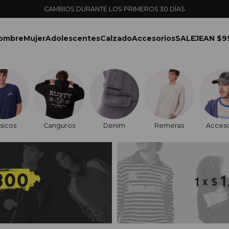
ENVÍOS EXPRESS EN MONTEVIDEO CON PEDIDOS YA
ombre
Mujer
Adolescentes
Calzado
Accesorios
SALE
JEAN $9
sicos
Canguros
Denim
Remeras
Acceso