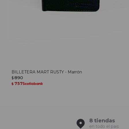
BILLETERA MART RUSTY - Marrón
890
$
757
$
8 tiendas
en todo el pais