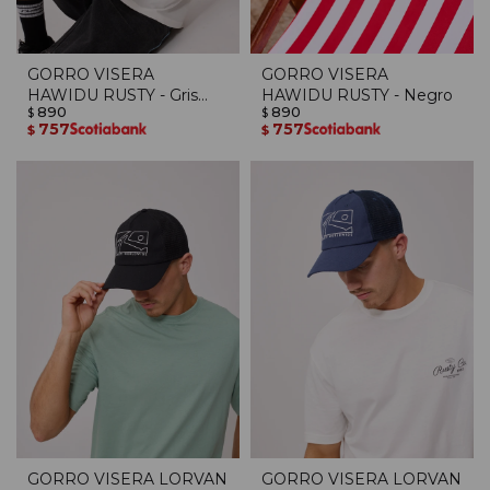
GORRO VISERA
GORRO VISERA
HAWIDU RUSTY - Gris
HAWIDU RUSTY - Negro
890
890
Oscuro
$
$
757
757
$
$
GORRO VISERA LORVAN
GORRO VISERA LORVAN