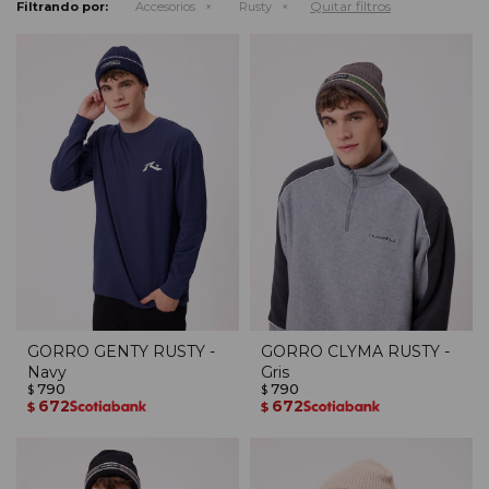
Quitar filtros
Filtrando por:
Accesorios
Rusty
GORRO GENTY RUSTY -
GORRO CLYMA RUSTY -
Navy
Gris
790
790
$
$
672
672
$
$