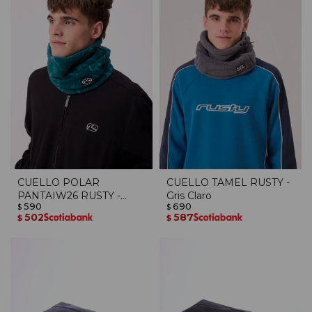
CUELLO POLAR
CUELLO TAMEL RUSTY -
PANTAIW26 RUSTY -
Gris Claro
590
690
Verde Oscuro
$
$
502
587
$
$