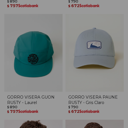
890
790
$
$
757
672
$
$
GORRO VISERA GUON
GORRO VISERA PAUNE
RUSTY - Laurel
RUSTY - Gris Claro
890
790
$
$
757
672
$
$