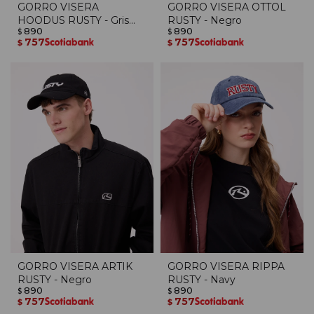
GORRO VISERA
GORRO VISERA OTTOL
HOODUS RUSTY - Gris
RUSTY - Negro
890
890
Oscuro
$
$
757
757
$
$
GORRO VISERA ARTIK
GORRO VISERA RIPPA
RUSTY - Negro
RUSTY - Navy
890
890
$
$
757
757
$
$