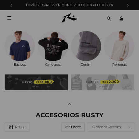
ENVÍOS EXPRESS EN MONTEVIDEO CON PEDIDOS YA

Básicos
Canguros
Denim
Remeras
ACCESORIOS RUSTY
Ver
Recomendados