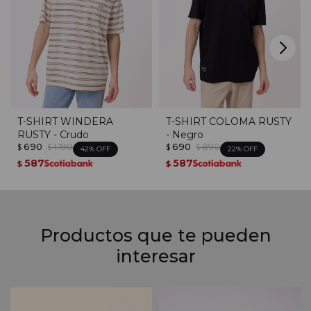
T-SHIRT WINDERA
T-SHIRT COLOMA RUSTY
RUSTY - Crudo
- Negro
690
1.190
690
890
$
$
$
$
42
22
587
587
$
$
Productos que te pueden
interesar