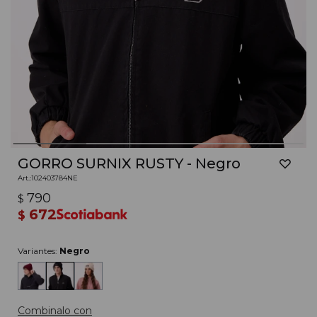
GORRO SURNIX RUSTY - Negro
102403784NE
790
$
672
$
Variantes:
Negro
Combinalo con