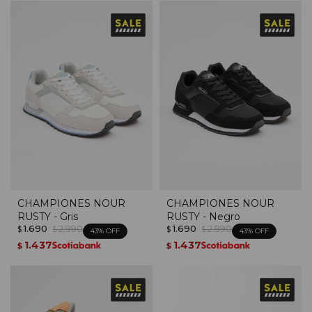
CHAMPIONES NOUR
CHAMPIONES NOUR
RUSTY - Gris
RUSTY - Negro
1.690
2.990
1.690
2.990
$
$
$
$
43
43
1.437
1.437
$
$