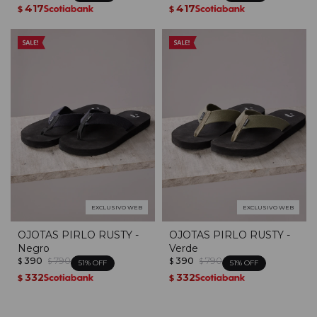
417
417
$
$
EXCLUSIVO WEB
EXCLUSIVO WEB
OJOTAS PIRLO RUSTY -
OJOTAS PIRLO RUSTY -
Negro
Verde
390
790
390
790
$
$
$
$
51
51
332
332
$
$