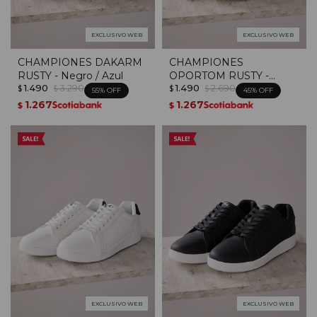
EXCLUSIVO WEB
EXCLUSIVO WEB
CHAMPIONES DAKARM
CHAMPIONES
RUSTY - Negro / Azul
OPORTOM RUSTY -
1.490
3.290
1.490
2.690
Blanco / Verde
$
$
$
$
55
45
1.267
1.267
$
$
EXCLUSIVO WEB
EXCLUSIVO WEB