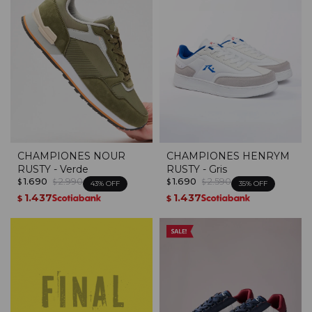
CHAMPIONES NOUR
CHAMPIONES HENRYM
RUSTY - Verde
RUSTY - Gris
1.690
2.990
1.690
2.590
$
$
$
$
43
35
1.437
1.437
$
$