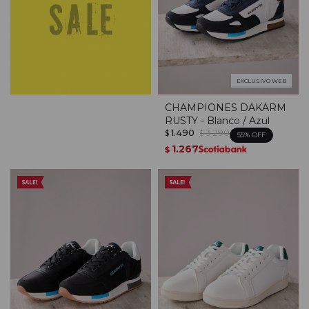
EXCLUSIVO WEB
CHAMPIONES DAKARM
RUSTY - Blanco / Azul
1.490
3.290
$
$
55
1.267
$