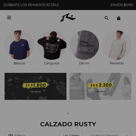
ENVÍOS EXPRESS EN MONTEVIDEO CON PEDIDOS YA

Básicos
Canguros
Denim
Remeras
CALZADO RUSTY
Ver
Recomendados