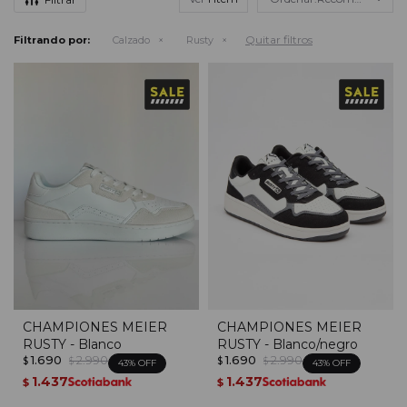
Quitar filtros
Filtrando por:
Calzado
Rusty
CHAMPIONES MEIER
CHAMPIONES MEIER
RUSTY - Blanco
RUSTY - Blanco/negro
1.690
2.990
1.690
2.990
$
$
$
$
43
43
1.437
1.437
$
$