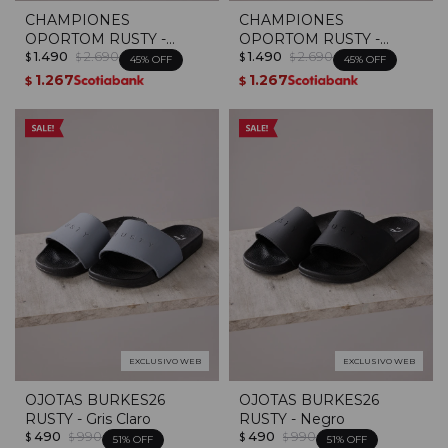
CHAMPIONES
CHAMPIONES
OPORTOM RUSTY -
OPORTOM RUSTY -
1.490
2.690
1.490
2.690
Blanco/negro
Negro / Blanco
$
$
$
$
45
45
1.267
1.267
$
$
EXCLUSIVO WEB
EXCLUSIVO WEB
OJOTAS BURKES26
OJOTAS BURKES26
RUSTY - Gris Claro
RUSTY - Negro
490
990
490
990
$
$
$
$
51
51