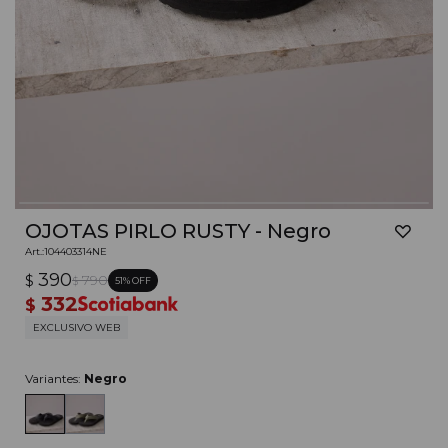
OJOTAS PIRLO RUSTY - Negro
104403314NE
390
$
790
51
$
332
$
EXCLUSIVO WEB
Variantes:
Negro