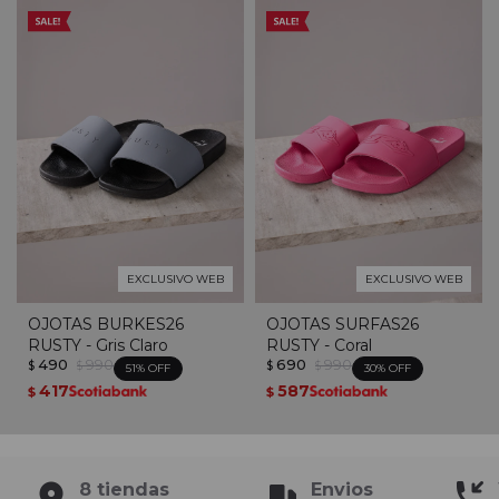
EXCLUSIVO WEB
EXCLUSIVO WEB
OJOTAS BURKES26
OJOTAS SURFAS26
RUSTY - Gris Claro
RUSTY - Coral
490
990
690
990
$
$
$
$
51
30
417
587
$
$
8 tiendas
Envios