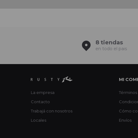
8 tiendas
en todo el pais
MI COM
La empresa
Términos 
Contacto
Condicio
Trabajá con nosotros
Cómo co
Locales
Envíos