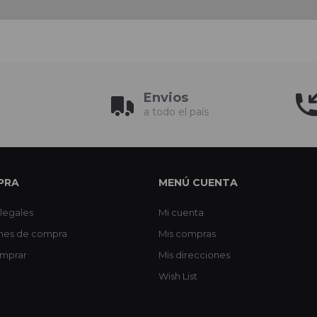
Envios
a todo el país
PRA
MENÚ CUENTA
legales
Mi cuenta
nes de compra
Mis compras
mprar
Mis direcciones
Wish List