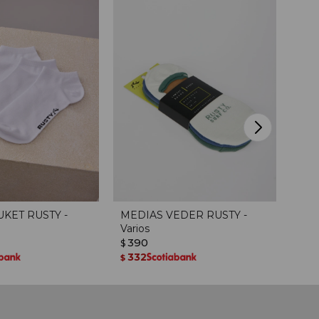
KET RUSTY -
MEDIAS VEDER RUSTY -
MED
Varios
Neg
390
69
$
$
332
58
$
$