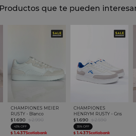
Productos que te pueden interesa
CHAMPIONES MEIER
CHAMPIONES
RUSTY - Blanco
HENRYM RUSTY - Gris
1.690
2.990
1.690
2.590
$
$
$
$
43
35
1.437
1.437
$
$