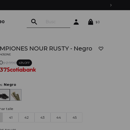
90
0
$
MPIONES NOUR RUSTY - Negro
04050NE
90
2.990
43
$
437
es:
Negro
nar talle
41
42
43
44
45