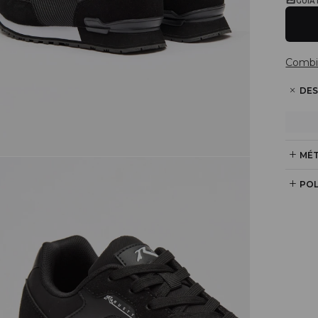
GUÍA
Combi
DES
MÉT
POL