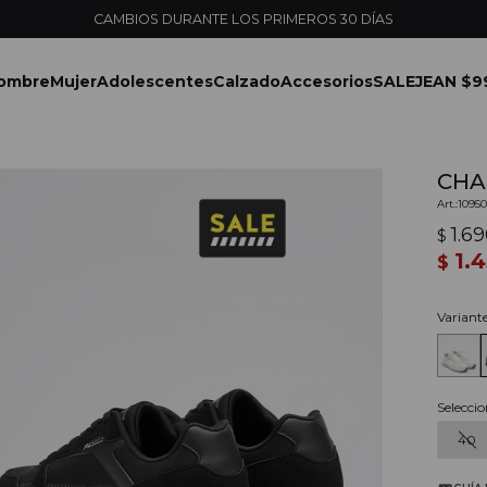
ENVÍOS EXPRESS EN MONTEVIDEO CON PEDIDOS YA
ombre
Mujer
Adolescentes
Calzado
Accesorios
SALE
JEAN $9
CHA
1095
1.6
$
1.
$
Variant
Seleccio
40