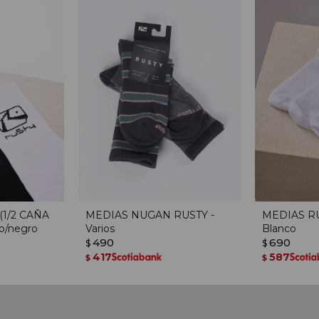
1/2 CAÑA
MEDIAS NUGAN RUSTY -
MEDIAS RU
co/negro
Varios
Blanco
490
690
$
$
417
587
$
$