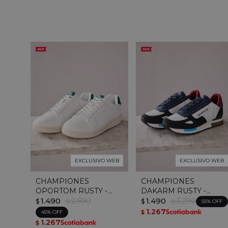
EXCLUSIVO WEB
EXCLUSIVO WEB
CHAMPIONES
CHAMPIONES
OPORTOM RUSTY -
DAKARM RUSTY -
Blanco / Verde
1.490
2.690
Blanco / Azul
1.490
3.290
$
$
$
$
55
1.267
45
$
1.267
$