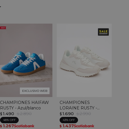
r
EXCLUSIVO WEB
CHAMPIONES HAIFAW
CHAMPIONES
RUSTY - Azul/blanco
LORAINE RUSTY -
1.490
2.890
Blanco
1.690
2.990
$
$
$
$
48
43
1.267
1.437
$
$