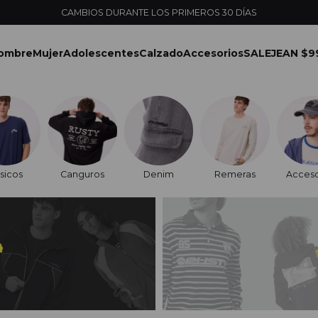
ENVÍOS EXPRESS EN MONTEVID
ombre
Mujer
Adolescentes
Calzado
Accesorios
SALE
JEAN $9
sicos
Canguros
Denim
Remeras
Acceso