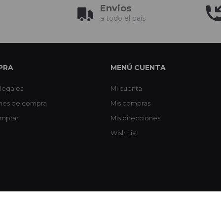
Envios
a todo el país
PRA
MENÚ CUENTA
legales
Mi cuenta
nes de compra
Mis compras
mprar
Mis direcciones
Wish List