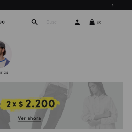
EO CON PEDIDOS YA
90
0
$
rios