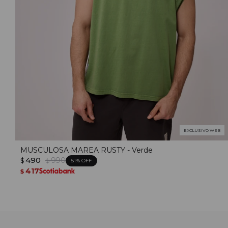
EXCLUSIVO WEB
MUSCULOSA MAREA RUSTY - Verde
490
990
$
$
51
417
$