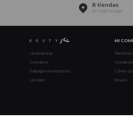
8 tiendas
en todo el pais
MI COM
La empresa
Términos 
Contacto
Condicio
Trabajá con nosotros
Cómo co
Locales
Envíos
© Copyright 2026 / Rusty / FORTER S.A Rut 213720560017