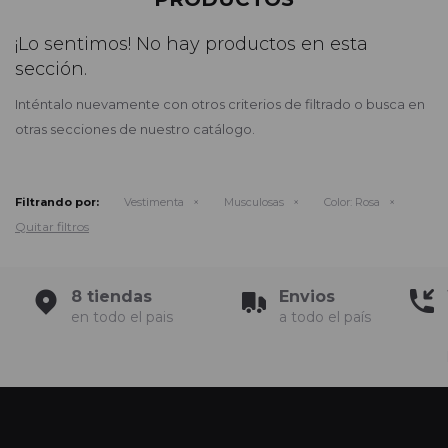
¡Lo sentimos! No hay productos en esta
sección.
Inténtalo nuevamente con otros criterios de filtrado o busca en
otras secciones de nuestro catálogo.
Filtrando por:
Vestimenta
Musculosas
Color:
Rosa
Quitar filtros
8 tiendas
Envios
en todo el pais
a todo el país