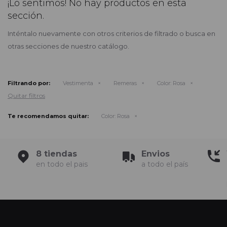
¡Lo sentimos! No hay productos en esta
sección.
Inténtalo nuevamente con otros criterios de filtrado o busca en
otras secciones de nuestro catálogo.
Filtrando por:
Vestimenta
Remeras
Color:
Rosa
Quitar filtros
Te recomendamos quitar:
Color:
Rosa
8 tiendas
Envios
en todo el pais
a todo el país