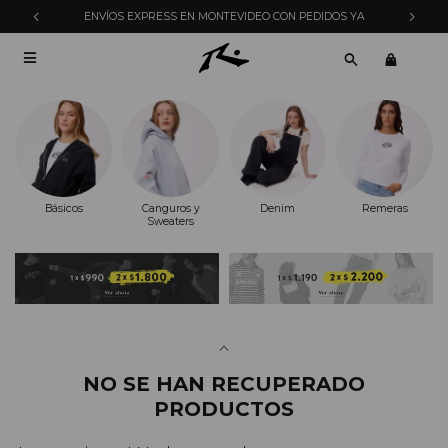
ENVÍOS EXPRESS EN MONTEVIDEO CON PEDIDOS YA

Básicos
Canguros y
Denim
Remeras
Sweaters
NO SE HAN RECUPERADO
PRODUCTOS