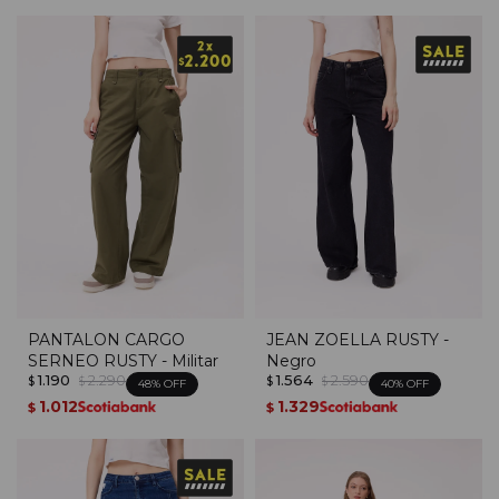
PANTALON CARGO
JEAN ZOELLA RUSTY -
SERNEO RUSTY - Militar
Negro
1.190
2.290
1.564
2.590
$
$
$
$
48
40
1.012
1.329
$
$