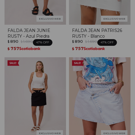
EXCLUSIVO WEB
EXCLUSIVO WEB
FALDA JEAN JUNIE
FALDA JEAN PATRIS26
RUSTY - Azul Piedra
RUSTY - Blanco
890
1.690
890
1.690
$
$
$
$
47
47
757
757
$
$
EXCLUSIVO WEB
EXCLUSIVO WEB