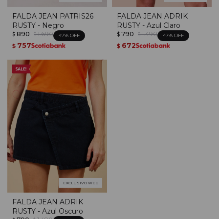
FALDA JEAN PATRIS26
FALDA JEAN ADRIK
RUSTY - Negro
RUSTY - Azul Claro
890
1.690
790
1.490
$
$
$
$
47
47
757
672
$
$
EXCLUSIVO WEB
FALDA JEAN ADRIK
RUSTY - Azul Oscuro