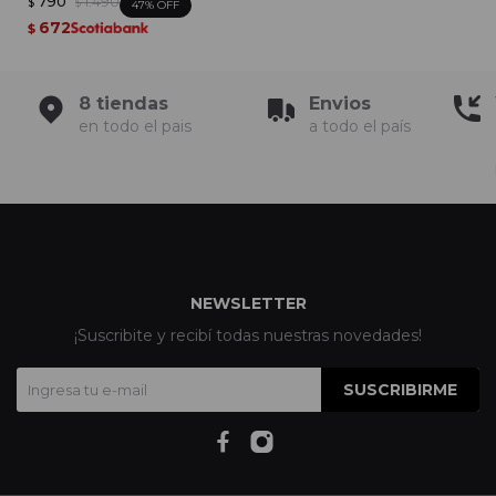
790
1.490
$
$
47
672
$
8 tiendas
Envios
en todo el pais
a todo el país
NEWSLETTER
¡Suscribite y recibí todas nuestras novedades!
SUSCRIBIRME