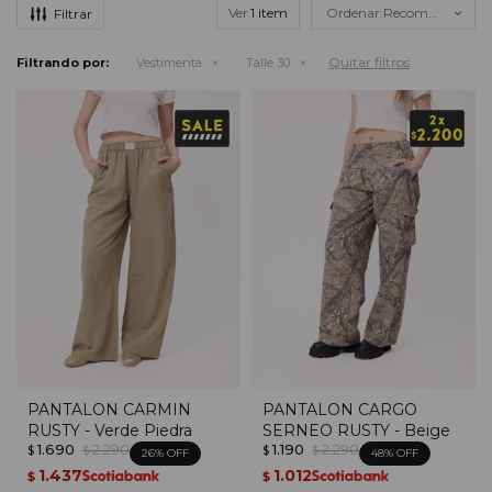
Ver
Recomendados
Quitar filtros
Filtrando por:
Vestimenta
Talle 30
PANTALON CARMIN
PANTALON CARGO
RUSTY - Verde Piedra
SERNEO RUSTY - Beige
1.690
2.290
1.190
2.290
$
$
$
$
26
48
1.437
1.012
$
$