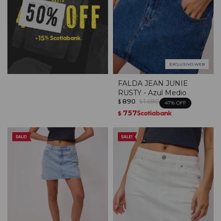
EXCLUSIVO WEB
FALDA JEAN JUNIE
RUSTY - Azul Medio
890
1.690
$
$
47
757
$