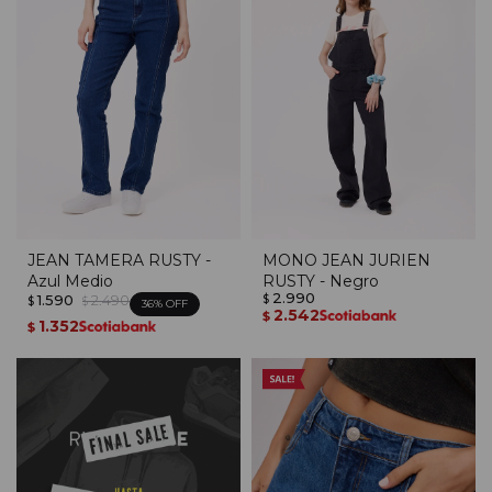
JEAN TAMERA RUSTY -
MONO JEAN JURIEN
Azul Medio
RUSTY - Negro
2.990
1.590
2.490
$
$
$
36
2.542
$
1.352
$