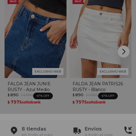
EXCLUSIVO WEB
EXCLUSIVO WEB
FALDA JEAN JUNIE
FALDA JEAN PATRIS26
RUSTY - Azul Medio
RUSTY - Blanco
890
1.690
890
1.690
$
$
$
$
47
47
757
757
$
$
8 tiendas
Envios
en todo el pais
a todo el país