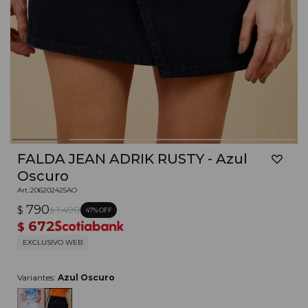
FALDA JEAN ADRIK RUSTY - Azul
Oscuro
206202425AO
790
$
1.490
47
$
672
$
EXCLUSIVO WEB
Variantes:
Azul Oscuro