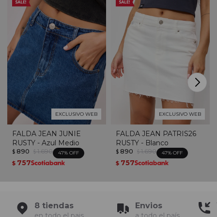
EXCLUSIVO WEB
EXCLUSIVO WEB
FALDA JEAN JUNIE
FALDA JEAN PATRIS26
RUSTY - Azul Medio
RUSTY - Blanco
890
1.690
890
1.690
$
$
$
$
47
47
757
757
$
$
8 tiendas
Envios
en todo el pais
a todo el país