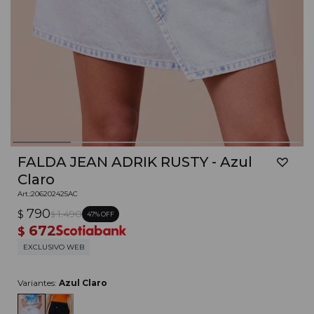
FALDA JEAN ADRIK RUSTY - Azul
Claro
206202425AC
790
$
1.490
47
$
672
$
EXCLUSIVO WEB
Variantes:
Azul Claro