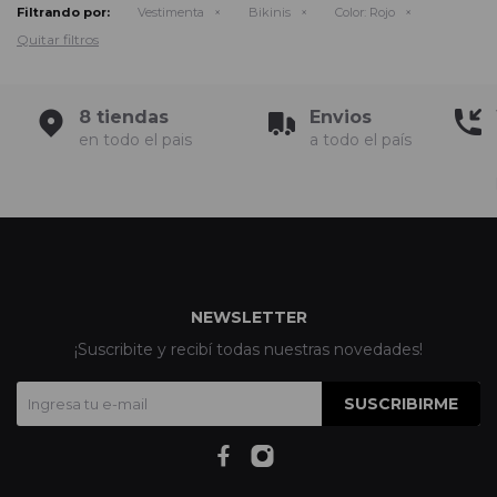
Filtrando por:
Vestimenta
Bikinis
Color:
Rojo
Quitar filtros
8 tiendas
Envios
en todo el pais
a todo el país
NEWSLETTER
¡Suscribite y recibí todas nuestras novedades!
SUSCRIBIRME