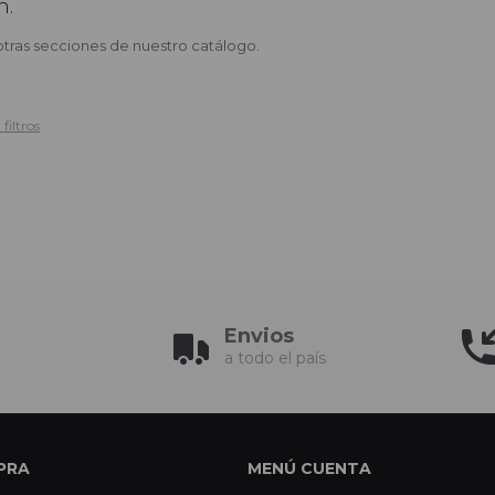
n.
otras secciones de nuestro catálogo.
filtros
Envios
a todo el país
PRA
MENÚ CUENTA