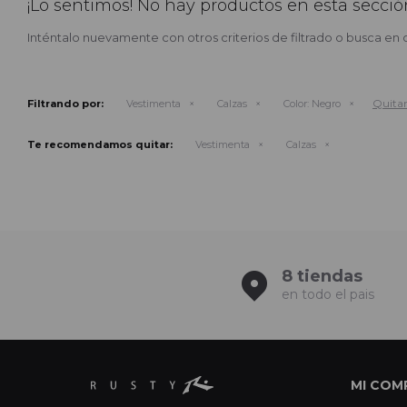
¡Lo sentimos! No hay productos en esta secció
Inténtalo nuevamente con otros criterios de filtrado o busca en 
Quitar 
Filtrando por:
Vestimenta
Calzas
Color:
Negro
Te recomendamos quitar:
Vestimenta
Calzas
8 tiendas
en todo el pais
MI COM