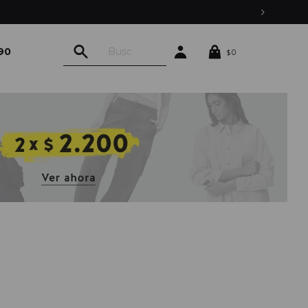
90
0
$