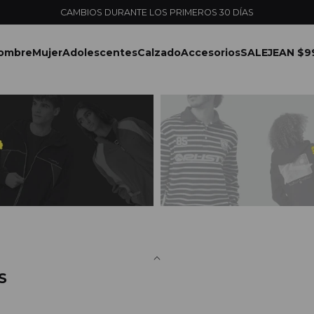
CAMBIOS DURANTE LOS PRIMEROS 30 DÍAS
ombre
Mujer
Adolescentes
Calzado
Accesorios
SALE
JEAN $9
S