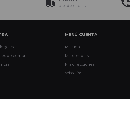
a todo el país
PRA
MENÚ CUENTA
legales
Mi cuenta
nes de compra
Mis compras
mprar
Mis direcciones
Wish List