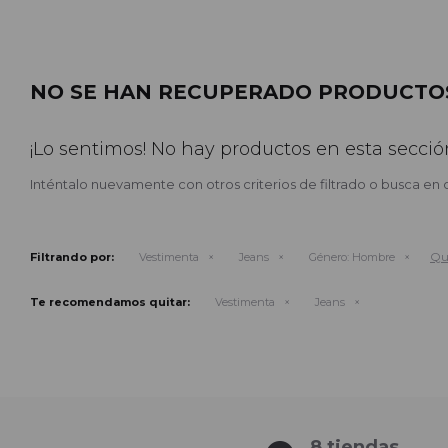
NO SE HAN RECUPERADO PRODUCTO
¡Lo sentimos! No hay productos en esta secció
Inténtalo nuevamente con otros criterios de filtrado o busca en 
Qui
Filtrando por:
Vestimenta
Jeans
Género:
Hombre
Te recomendamos quitar:
Vestimenta
Jeans
8 tiendas