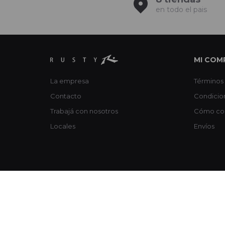
en todo el pais
MI COM
La empresa
Términos 
Contacto
Condicio
Trabajá con nosotros
Cómo co
Locales
Envíos
© Copyright 2026 / Rusty / FORTER S.A Rut 213720560017