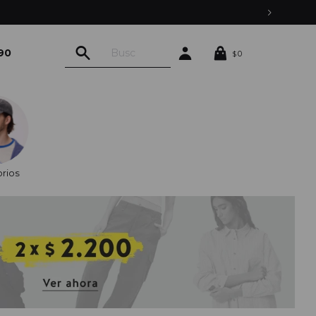
90
0
$
rios