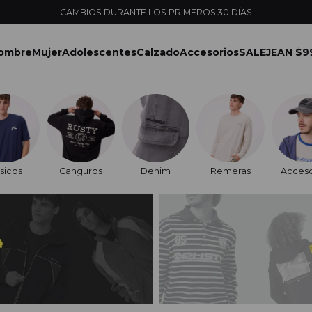
CAMBIOS DURANTE LOS PRIMEROS 30 DÍAS
ombre
Mujer
Adolescentes
Calzado
Accesorios
SALE
JEAN $9
sicos
Canguros
Denim
Remeras
Acceso