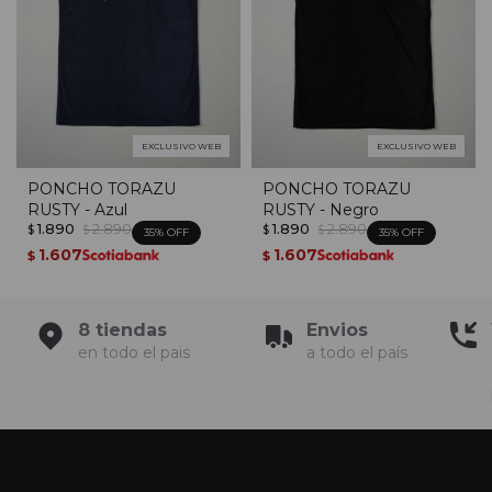
EXCLUSIVO WEB
EXCLUSIVO WEB
PONCHO TORAZU
PONCHO TORAZU
RUSTY - Azul
RUSTY - Negro
1.890
2.890
1.890
2.890
$
$
$
$
35
35
1.607
1.607
$
$
8 tiendas
Envios
en todo el pais
a todo el país