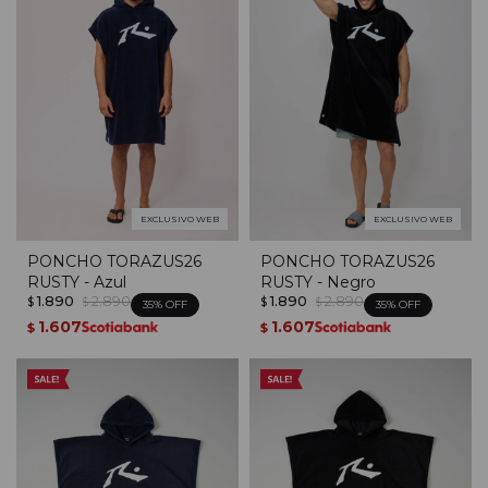
EXCLUSIVO WEB
EXCLUSIVO WEB
PONCHO TORAZUS26
PONCHO TORAZUS26
RUSTY - Azul
RUSTY - Negro
1.890
2.890
1.890
2.890
$
$
$
$
35
35
1.607
1.607
$
$