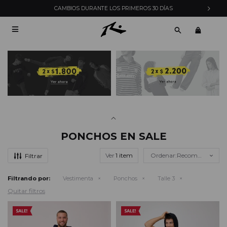
CAMBIOS DURANTE LOS PRIMEROS 30 DÍAS

PONCHOS EN SALE
Ver
Recomendados
Filtrando por:
Vestimenta
Ponchos
Talle 3
Quitar filtros