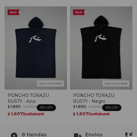
EXCLUSIVO WEB
EXCLUSIVO WEB
PONCHO TORAZU
PONCHO TORAZU
RUSTY - Azul
RUSTY - Negro
1.890
2.890
1.890
2.890
$
$
$
$
35
35
1.607
1.607
$
$
8 tiendas
Envios