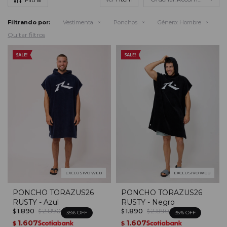
Filtrando por:
Vestimenta
Ponchos
Género:
Hombre
Quitar filtros
EXCLUSIVO WEB
EXCLUSIVO WEB
PONCHO TORAZUS26
PONCHO TORAZUS26
RUSTY - Azul
RUSTY - Negro
1.890
2.890
1.890
2.890
$
$
$
$
35
35
1.607
1.607
$
$