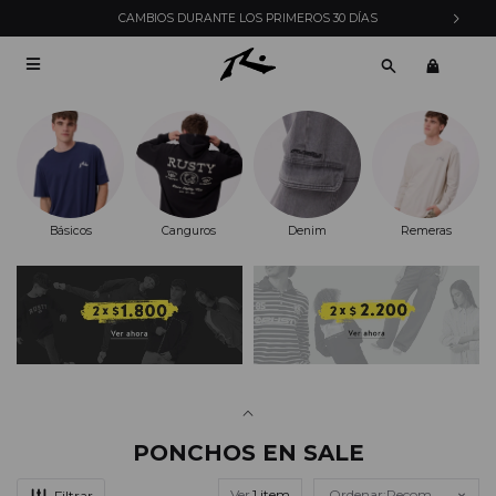
CAMBIOS DURANTE LOS PRIMEROS 30 DÍAS

Básicos
Canguros
Denim
Remeras
PONCHOS EN SALE
Ver
Recomendados