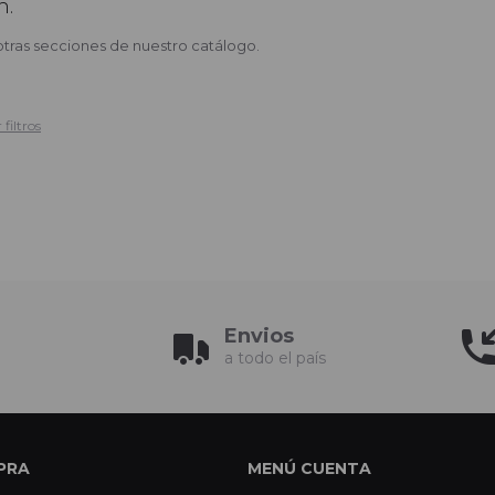
n.
otras secciones de nuestro catálogo.
filtros
Envios
a todo el país
PRA
MENÚ CUENTA