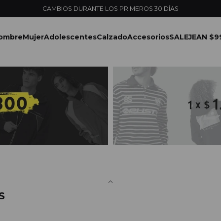
CAMBIOS DURANTE LOS PRIMEROS 30 DÍAS
ombre
Mujer
Adolescentes
Calzado
Accesorios
SALE
JEAN $9
S