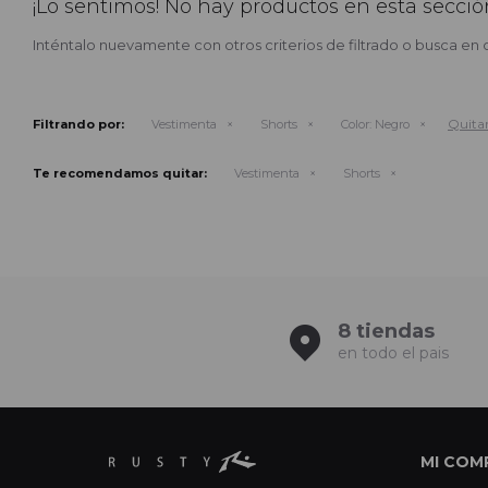
¡Lo sentimos! No hay productos en esta secció
Inténtalo nuevamente con otros criterios de filtrado o busca en 
Quitar 
Filtrando por:
Vestimenta
Shorts
Color:
Negro
Te recomendamos quitar:
Vestimenta
Shorts
8 tiendas
en todo el pais
MI COM