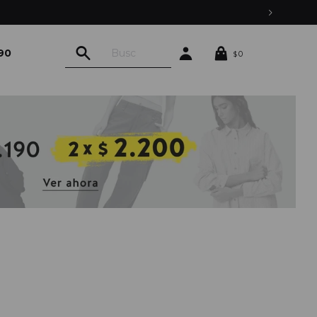
90
0
$