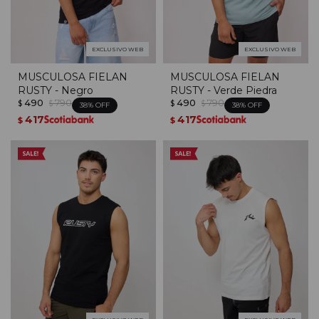
EXCLUSIVO WEB
EXCLUSIVO WEB
MUSCULOSA FIELAN
MUSCULOSA FIELAN
RUSTY - Negro
RUSTY - Verde Piedra
490
790
490
790
$
$
$
$
38
38
417
417
$
$