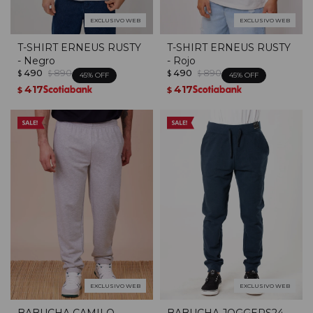
EXCLUSIVO WEB
EXCLUSIVO WEB
T-SHIRT ERNEUS RUSTY
T-SHIRT ERNEUS RUSTY
- Negro
- Rojo
490
890
490
890
$
$
$
$
45
45
417
417
$
$
EXCLUSIVO WEB
EXCLUSIVO WEB
BABUCHA CAMILO
BABUCHA JOGGERS24