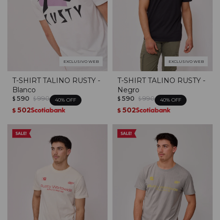
EXCLUSIVO WEB
EXCLUSIVO WEB
T-SHIRT TALINO RUSTY -
T-SHIRT TALINO RUSTY -
Blanco
Negro
590
990
590
990
$
$
$
$
40
40
502
502
$
$