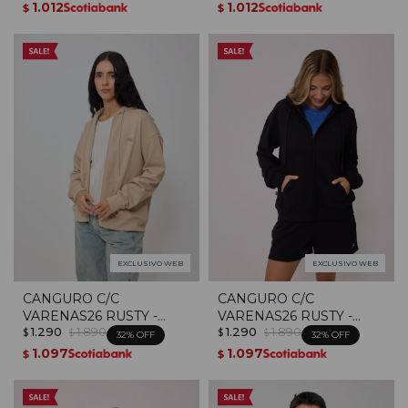
1.012
1.012
$
$
EXCLUSIVO WEB
EXCLUSIVO WEB
CANGURO C/C
CANGURO C/C
VARENAS26 RUSTY -
VARENAS26 RUSTY -
1.290
1.890
1.290
1.890
Beige
Negro
$
$
$
$
32
32
1.097
1.097
$
$