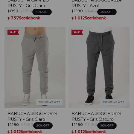
RUSTY - Gris Claro
RUSTY - Azul
890
1.590
1.190
1.490
$
$
$
$
44
20
757
1.012
$
$
EXCLUSIVO WEB
EXCLUSIVO WEB
BABUCHA JOGGERS24
BABUCHA JOGGERS24
RUSTY - Gris Claro
RUSTY - Gris Oscuro
1.190
1.490
1.190
1.490
$
$
$
$
20
20
1.012
1.012
$
$