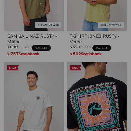
EXCLUSIVO WEB
EXCLUSIVO WEB
CAMISA LINAZ RUSTY -
T-SHIRT KINES RUSTY -
Militar
Verde
890
1.490
590
890
$
$
$
$
40
34
757
502
$
$