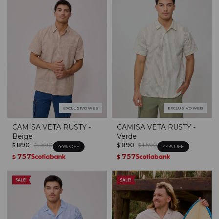
EXCLUSIVO WEB
EXCLUSIVO WEB
CAMISA VETA RUSTY -
CAMISA VETA RUSTY -
Beige
Verde
890
1.590
890
1.590
$
$
$
$
44
44
757
757
$
$