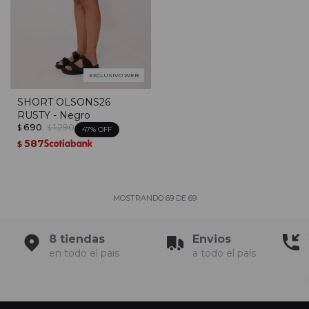
EXCLUSIVO WEB
SHORT OLSONS26
RUSTY - Negro
690
1.290
$
$
47
587
$
MOSTRANDO
69
DE
69
8 tiendas
Envios
en todo el pais
a todo el país