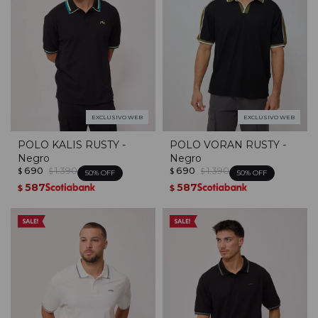
EXCLUSIVO WEB
EXCLUSIVO WEB
POLO KALIS RUSTY -
POLO VORAN RUSTY -
Negro
Negro
690
1.390
690
1.390
$
$
$
$
50
50
587
587
$
$