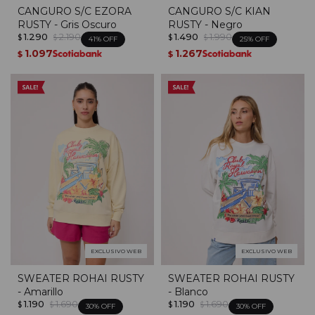
CANGURO S/C EZORA
CANGURO S/C KIAN
RUSTY - Gris Oscuro
RUSTY - Negro
1.290
2.190
1.490
1.990
$
$
$
$
41
25
1.097
1.267
$
$
EXCLUSIVO WEB
EXCLUSIVO WEB
SWEATER ROHAI RUSTY
SWEATER ROHAI RUSTY
- Amarillo
- Blanco
1.190
1.690
1.190
1.690
$
$
$
$
30
30