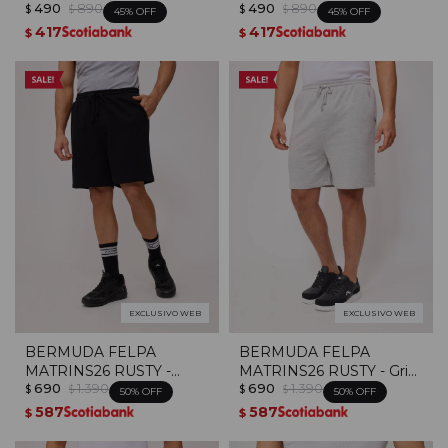
490
890
490
890
$
$
$
$
45
45
417
417
$
$
EXCLUSIVO WEB
EXCLUSIVO WEB
BERMUDA FELPA
BERMUDA FELPA
MATRINS26 RUSTY -
MATRINS26 RUSTY - Gris
690
1.390
690
1.390
Negro
Melange
$
$
$
$
50
50
587
587
$
$