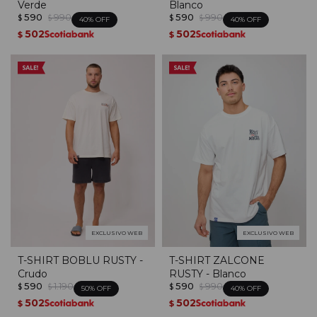
Verde
Blanco
590
990
590
990
$
$
$
$
40
40
502
502
$
$
EXCLUSIVO WEB
EXCLUSIVO WEB
T-SHIRT BOBLU RUSTY -
T-SHIRT ZALCONE
Crudo
RUSTY - Blanco
590
1.190
590
990
$
$
$
$
50
40
502
502
$
$