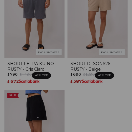
EXCLUSIVO WEB
EXCLUSIVO WEB
SHORT FELPA KUINO
SHORT OLSONS26
RUSTY - Gris Claro
RUSTY - Beige
790
1.490
690
1.290
$
$
$
$
47
47
672
587
$
$