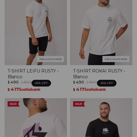
EXCLUSIVO WEB
EXCLUSIVO WEB
T-SHIRT LEIFU RUSTY -
T-SHIRT ROKAI RUSTY -
Blanco
Blanco
490
890
490
890
$
$
$
$
45
45
417
417
$
$