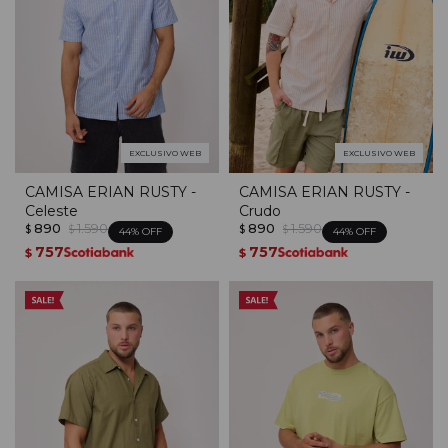
EXCLUSIVO WEB
EXCLUSIVO WEB
CAMISA ERIAN RUSTY -
CAMISA ERIAN RUSTY -
Celeste
Crudo
890
1.590
890
1.590
$
$
$
$
44
44
757
757
$
$