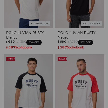
EXCLUSIVO WEB
EXCLUSIVO WEB
POLO LUVIAN RUSTY -
POLO LUVIAN RUSTY -
Blanco
Negro
690
1.390
690
1.390
$
$
$
$
50
50
587
587
$
$