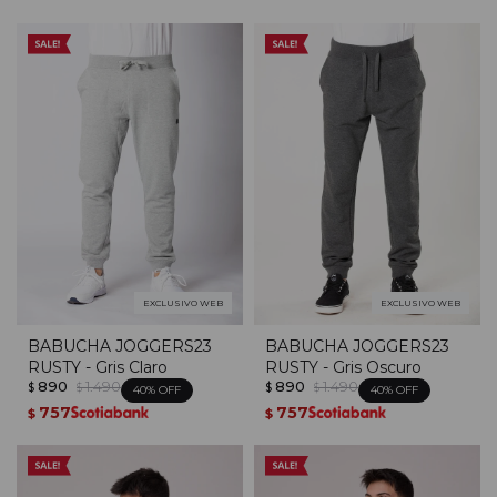
EXCLUSIVO WEB
EXCLUSIVO WEB
BABUCHA JOGGERS23
BABUCHA JOGGERS23
RUSTY - Gris Claro
RUSTY - Gris Oscuro
890
1.490
890
1.490
$
$
$
$
40
40
757
757
$
$