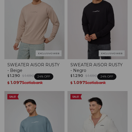
EXCLUSIVO WEB
EXCLUSIVO WEB
SWEATER AISOR RUSTY
SWEATER AISOR RUSTY
- Beige
- Negro
1.290
1.690
1.290
1.690
$
$
$
$
24
24
1.097
1.097
$
$