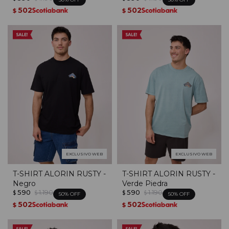
502
502
$
$
EXCLUSIVO WEB
EXCLUSIVO WEB
T-SHIRT ALORIN RUSTY -
T-SHIRT ALORIN RUSTY -
Negro
Verde Piedra
590
1.190
590
1.190
$
$
$
$
50
50
502
502
$
$