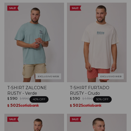
EXCLUSIVO WEB
EXCLUSIVO WEB
T-SHIRT ZALCONE
T-SHIRT FURTADO
RUSTY - Verde
RUSTY - Crudo
590
990
590
1.190
$
$
$
$
40
50
502
502
$
$