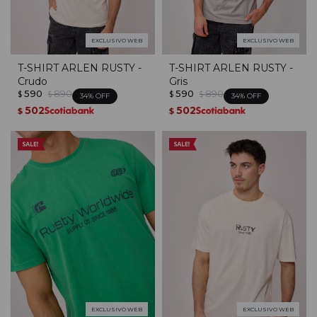
EXCLUSIVO WEB
EXCLUSIVO WEB
T-SHIRT ARLEN RUSTY -
T-SHIRT ARLEN RUSTY -
Crudo
Gris
590
890
590
890
$
$
$
$
34
34
502
502
$
$
EXCLUSIVO WEB
EXCLUSIVO WEB