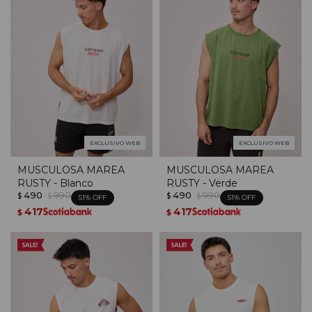
EXCLUSIVO WEB
EXCLUSIVO WEB
MUSCULOSA MAREA
MUSCULOSA MAREA
RUSTY - Blanco
RUSTY - Verde
490
990
490
990
$
$
$
$
51
51
417
417
$
$