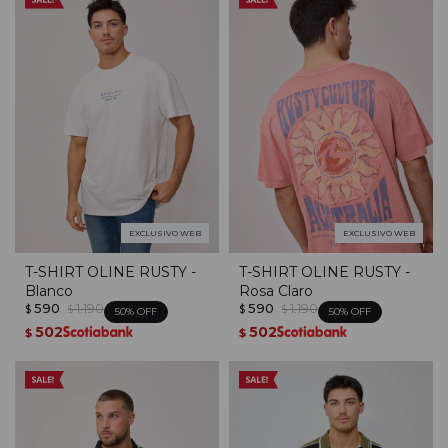
EXCLUSIVO WEB
EXCLUSIVO WEB
T-SHIRT OLINE RUSTY -
T-SHIRT OLINE RUSTY -
Blanco
Rosa Claro
590
1.190
590
1.190
$
$
$
$
50
50
502
502
$
$