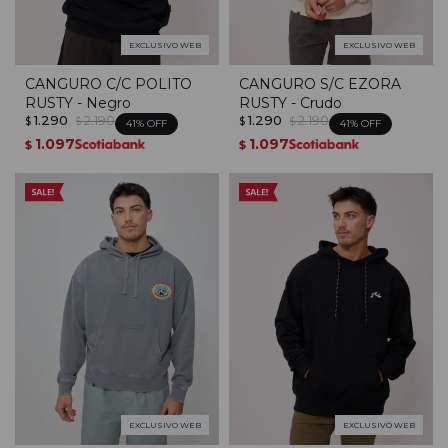
EXCLUSIVO WEB
EXCLUSIVO WEB
CANGURO C/C POLITO
CANGURO S/C EZORA
RUSTY - Negro
RUSTY - Crudo
1.290
2.190
1.290
2.190
$
$
$
$
41
41
1.097
1.097
$
$
EXCLUSIVO WEB
EXCLUSIVO WEB