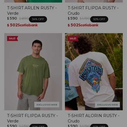
T-SHIRT ARLEN RUSTY -
T-SHIRT FLIPDA RUSTY -
Verde
Crudo
590
890
590
1.190
$
$
$
$
34
50
502
502
$
$
EXCLUSIVO WEB
EXCLUSIVO WEB
T-SHIRT FLIPDA RUSTY -
T-SHIRT ALORIN RUSTY -
Verde
Crudo
590
1.190
590
1.190
$
$
$
$
50
50