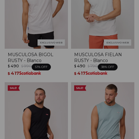
EXCLUSIVO WEB
EXCLUSIVO WEB
MUSCULOSA BIGOL
MUSCULOSA FIELAN
RUSTY - Blanco
RUSTY - Blanco
490
990
490
790
$
$
$
$
51
38
417
417
$
$