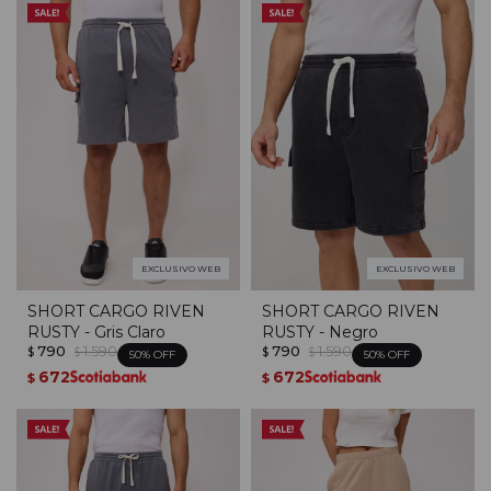
EXCLUSIVO WEB
EXCLUSIVO WEB
SHORT CARGO RIVEN
SHORT CARGO RIVEN
RUSTY - Gris Claro
RUSTY - Negro
790
1.590
790
1.590
$
$
$
$
50
50
672
672
$
$