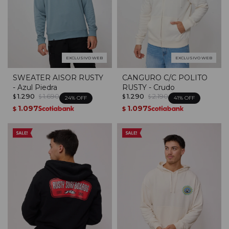
EXCLUSIVO WEB
EXCLUSIVO WEB
SWEATER AISOR RUSTY
CANGURO C/C POLITO
- Azul Piedra
RUSTY - Crudo
1.290
1.690
1.290
2.190
$
$
$
$
24
41
1.097
1.097
$
$