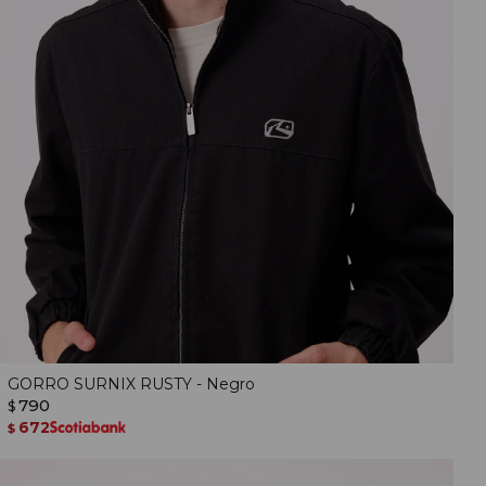
GORRO SURNIX RUSTY - Negro
790
$
672
$