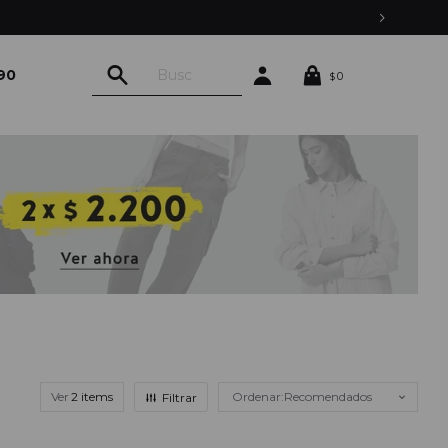
90
0
$
Ver
Recomendados