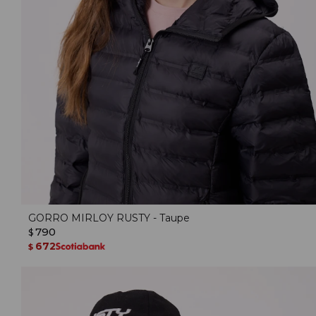
GORRO MIRLOY RUSTY - Taupe
790
$
672
$