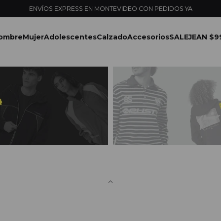
ENVÍOS EXPRESS EN MONTEVIDEO CON PEDIDOS YA
ombre
Mujer
Adolescentes
Calzado
Accesorios
SALE
JEAN $9