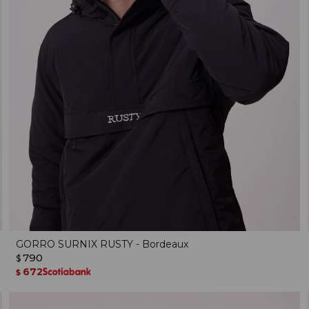
GORRO SURNIX RUSTY - Bordeaux
790
$
672
$