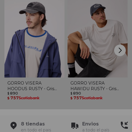
GORRO VISERA
GORRO VISERA
HOODUS RUSTY - Gris
HAWIDU RUSTY - Gris
890
890
Oscuro
$
Oscuro
$
757
757
$
$
8 tiendas
Envios
en todo el pais
a todo el país