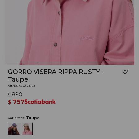
GORRO VISERA RIPPA RUSTY -
Taupe
102303756TAU
890
$
757
$
Variantes:
Taupe