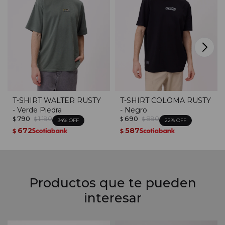
T-SHIRT WALTER RUSTY
T-SHIRT COLOMA RUSTY
- Verde Piedra
- Negro
790
1.190
690
890
$
$
$
$
34
22
672
587
$
$
Productos que te pueden
interesar