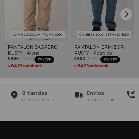
CAMBIOS SOLO X PROMO $990
CAMBIOS SOLO X PROMO $990
PANTALON SAGRERO
PANTALON ERMIZOR
RUSTY - Arena
RUSTY - Petroleo
990
2.290
990
1.990
$
$
$
$
57
50
842
842
$
$
8 tiendas
Envios
en todo el pais
a todo el país