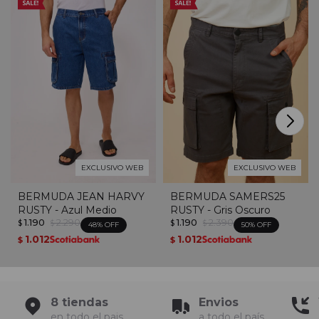
EXCLUSIVO WEB
EXCLUSIVO WEB
BERMUDA JEAN HARVY
BERMUDA SAMERS25
RUSTY - Azul Medio
RUSTY - Gris Oscuro
1.190
2.290
1.190
2.390
$
$
$
$
48
50
1.012
1.012
$
$
8 tiendas
Envios
en todo el pais
a todo el país