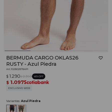
BERMUDA CARGO OKLAS26
RUSTY - Azul Piedra
102802878API
1.290
$
2.390
46
$
1.097
$
EXCLUSIVO WEB
Variantes:
Azul Piedra