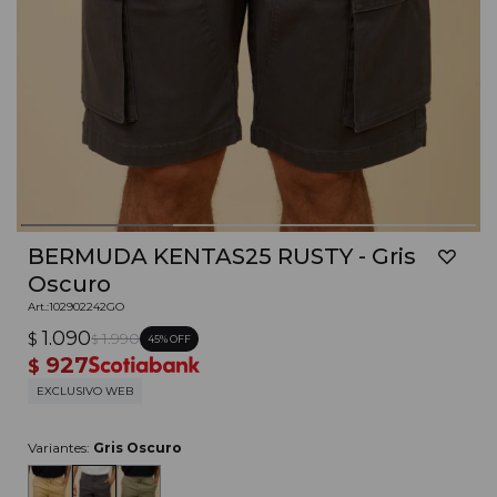
BERMUDA KENTAS25 RUSTY - Gris
Oscuro
102902242GO
1.090
$
1.990
45
$
927
$
EXCLUSIVO WEB
Variantes:
Gris Oscuro