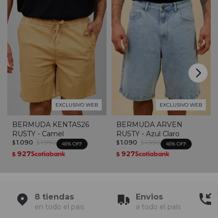
EXCLUSIVO WEB
EXCLUSIVO WEB
BERMUDA KENTAS26
BERMUDA ARVEN
RUSTY - Camel
RUSTY - Azul Claro
1.090
1.990
1.090
1.990
$
$
$
$
45
45
927
927
$
$
8 tiendas
Envios
en todo el pais
a todo el país