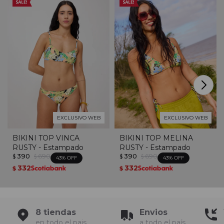
EXCLUSIVO WEB
EXCLUSIVO WEB
BIKINI TOP VINCA
BIKINI TOP MELINA
RUSTY - Estampado
RUSTY - Estampado
390
690
390
690
$
$
$
$
43
43
332
332
$
$
8 tiendas
Envios
en todo el pais
a todo el país