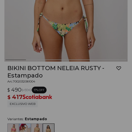
BIKINI BOTTOM NELEIA RUSTY -
Estampado
7002032081004
490
$
590
17
$
417
$
EXCLUSIVO WEB
Variantes:
Estampado